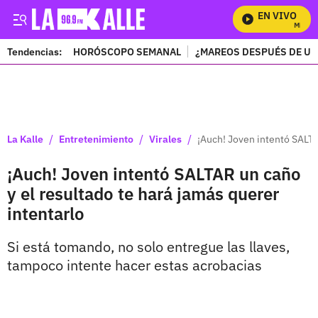
EN VIVO
Mira To
Tendencias:
HORÓSCOPO SEMANAL
¿MAREOS DESPUÉS DE UN
PUBLICIDAD
/
/
/
La Kalle
Entretenimiento
Virales
¡Auch! Joven intentó SALTA
¡Auch! Joven intentó SALTAR un caño
y el resultado te hará jamás querer
intentarlo
Si está tomando, no solo entregue las llaves,
tampoco intente hacer estas acrobacias