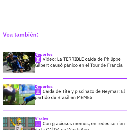
Vea también:
Deportes
Video: La TERRIBLE caída de Philippe
Gilbert causó pánico en el Tour de Francia
Deportes
Caída de Tite y piscinazo de Neymar: El
partido de Brasil en MEMES
Virales
Con graciosos memes, en redes se ríen
de la CAÍDA de WhatsApp