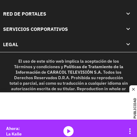
RED DE PORTALES
SERVICIOS CORPORATIVOS
LEGAL
El uso de este sitio web implica la aceptación de los
Términos y condiciones
y
Políticas de Tratamiento de la
Información
de
CARACOL TELEVISIÓN S.A.
Todos los
Derechos Reservados D.R.A. Prohibida su reproducción
total o parcial, así como su traducción a cualquier idioma sin
autorización escrita de su titular. Reproduction in whole or
c
in part, or translation without written permission is
prohibited. All rights reserved 2025.
PUBLICIDAD
MIEMBRO DE:
media-icon
La Kalle