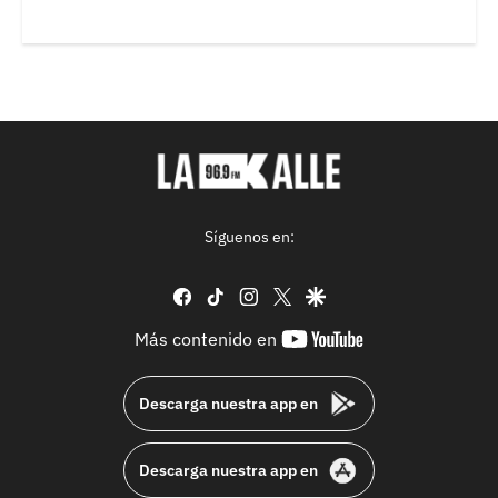
Síguenos en:
facebook
tiktok
instagram
twitter
google
youtube-
Más contenido en
footer
Descarga nuestra app en
Descarga nuestra app en