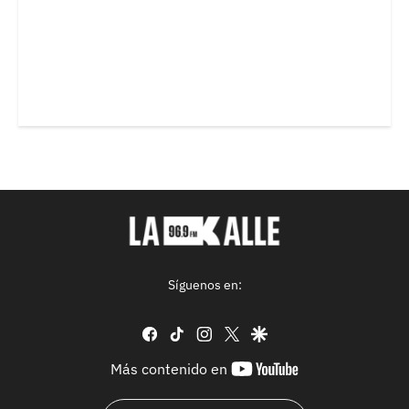
Síguenos en:
facebook
tiktok
instagram
twitter
google
youtube-
Más contenido en
footer