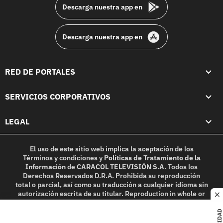
Descarga nuestra app en
Descarga nuestra app en
RED DE PORTALES
SERVICIOS CORPORATIVOS
LEGAL
El uso de este sitio web implica la aceptación de los
Términos y condiciones
y
Políticas de Tratamiento de la
Información
de
CARACOL TELEVISIÓN S.A.
Todos los
Derechos Reservados D.R.A. Prohibida su reproducción
total o parcial, así como su traducción a cualquier idioma sin
autorización escrita de su titular. Reproduction in whole or
c
in part, or translation without written permission is
prohibited. All rights reserved 2025.