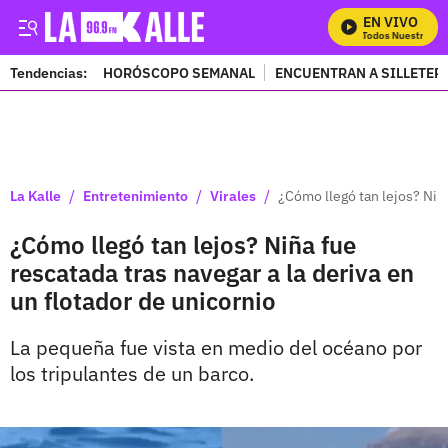
EN VIVO
Mira Todos Nuestros Pr
Tendencias:
HORÓSCOPO SEMANAL
ENCUENTRAN A SILLETER
PUBLICIDAD
/
/
/
La Kalle
Entretenimiento
Virales
¿Cómo llegó tan lejos? Niña
¿Cómo llegó tan lejos? Niña fue
rescatada tras navegar a la deriva en
un flotador de unicornio
La pequeña fue vista en medio del océano por
los tripulantes de un barco.