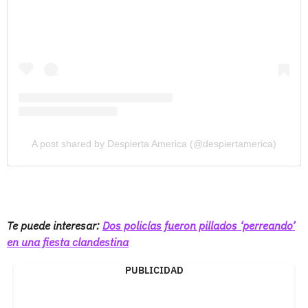
A post shared by Despierta America (@despiertamerica)
Te puede interesar:
Dos policías fueron pillados ‘perreando’
en una fiesta clandestina
PUBLICIDAD