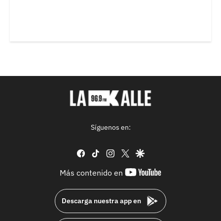
Síguenos en:
facebook
tiktok
instagram
twitter
google
youtube-
Más contenido en
footer
Descarga nuestra app en