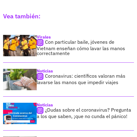
Vea también:
Virales
Con particular baile, jóvenes de
Vietnam enseñan cómo lavar las manos
correctamente
Noticias
Coronavirus: científicos valoran más
lavarse las manos que impedir viajes
Noticias
¿Dudas sobre el coronavirus? Pregunta
a los que saben, ¡que no cunda el pánico!