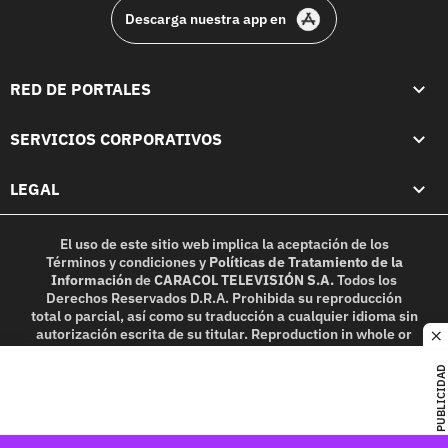
Descarga nuestra app en
RED DE PORTALES
SERVICIOS CORPORATIVOS
LEGAL
El uso de este sitio web implica la aceptación de los
Términos y condiciones
y
Políticas de Tratamiento de la
Información
de
CARACOL TELEVISIÓN S.A.
Todos los
Derechos Reservados D.R.A. Prohibida su reproducción
total o parcial, así como su traducción a cualquier idioma sin
autorización escrita de su titular. Reproduction in whole or
c
in part, or translation without written permission is
prohibited. All rights reserved 2025.
PUBLICIDAD
MIEMBRO DE: