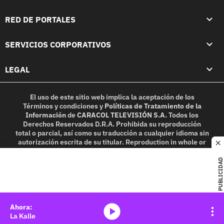
RED DE PORTALES
SERVICIOS CORPORATIVOS
LEGAL
El uso de este sitio web implica la aceptación de los
Términos y condiciones
y
Políticas de Tratamiento de la
Información
de
CARACOL TELEVISIÓN S.A.
Todos los
Derechos Reservados D.R.A. Prohibida su reproducción
total o parcial, así como su traducción a cualquier idioma sin
autorización escrita de su titular. Reproduction in whole or
c
in part, or translation without written permission is
prohibited. All rights reserved 2025.
PUBLICIDAD
MIEMBRO DE:
media-icon
La Kalle