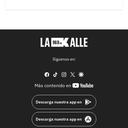
Síguenos en:
facebook
tiktok
instagram
twitter
google
youtube-
Más contenido en
footer
Descarga nuestra app en
Descarga nuestra app en