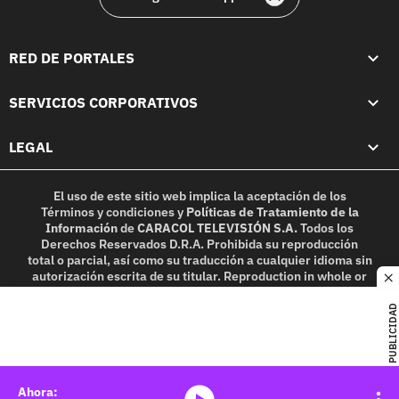
RED DE PORTALES
SERVICIOS CORPORATIVOS
LEGAL
El uso de este sitio web implica la aceptación de los
Términos y condiciones
y
Políticas de Tratamiento de la
Información
de
CARACOL TELEVISIÓN S.A.
Todos los
Derechos Reservados D.R.A. Prohibida su reproducción
total o parcial, así como su traducción a cualquier idioma sin
autorización escrita de su titular. Reproduction in whole or
c
in part, or translation without written permission is
prohibited. All rights reserved 2025.
PUBLICIDAD
MIEMBRO DE:
media-icon