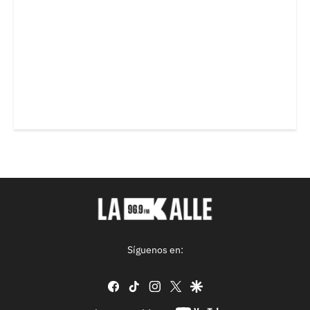
Síguenos en:
facebook
tiktok
instagram
twitter
google