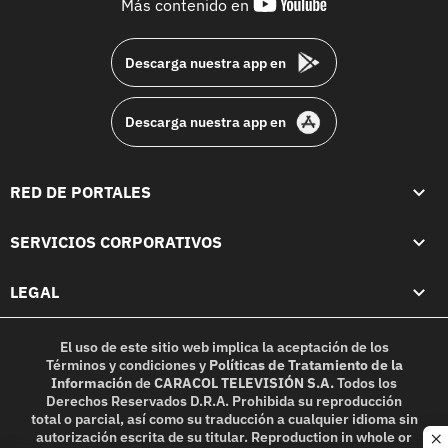
youtube-
Más contenido en
footer
Descarga nuestra app en
Descarga nuestra app en
RED DE PORTALES
SERVICIOS CORPORATIVOS
LEGAL
El uso de este sitio web implica la aceptación de los
Términos y condiciones
y
Políticas de Tratamiento de la
Información
de
CARACOL TELEVISIÓN S.A.
Todos los
Derechos Reservados D.R.A. Prohibida su reproducción
total o parcial, así como su traducción a cualquier idioma sin
autorización escrita de su titular. Reproduction in whole or
c