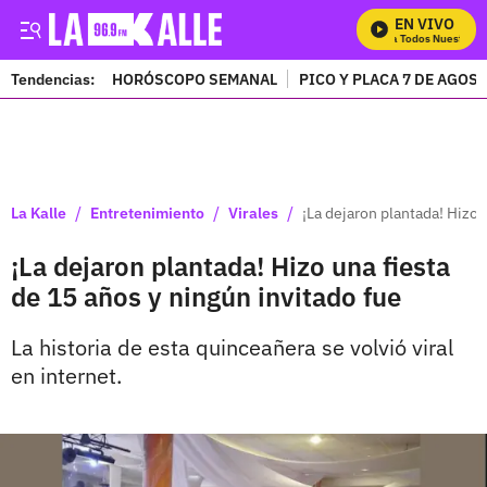
EN VIVO
Mira Todos Nuestros P
Tendencias:
HORÓSCOPO SEMANAL
PICO Y PLACA 7 DE AGOS
PUBLICIDAD
/
/
/
La Kalle
Entretenimiento
Virales
¡La dejaron plantada! Hizo 
¡La dejaron plantada! Hizo una fiesta
de 15 años y ningún invitado fue
La historia de esta quinceañera se volvió viral
en internet.