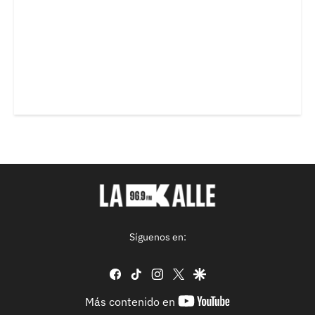
Síguenos en:
facebook
tiktok
instagram
twitter
google
youtube-
Más contenido en
footer