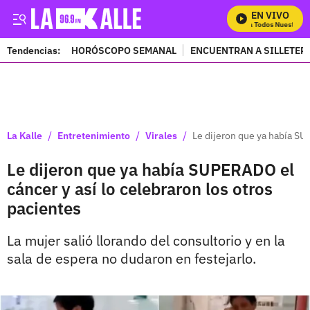
EN VIVO
Mira Todos Nuestros P
Tendencias:
HORÓSCOPO SEMANAL
ENCUENTRAN A SILLETER
PUBLICIDAD
/
/
/
La Kalle
Entretenimiento
Virales
Le dijeron que ya había SU
Le dijeron que ya había SUPERADO el
cáncer y así lo celebraron los otros
pacientes
La mujer salió llorando del consultorio y en la
sala de espera no dudaron en festejarlo.