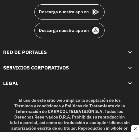
Descarga nuestra app en
Descarga nuestra app en
RED DE PORTALES
SERVICIOS CORPORATIVOS
LEGAL
El uso de este sitio web implica la aceptación de los
Términos y condiciones
y
Políticas de Tratamiento de la
Información
de
CARACOL TELEVISIÓN S.A.
Todos los
Derechos Reservados D.R.A. Prohibida su reproducción
total o parcial, así como su traducción a cualquier idioma sin
autorización escrita de su titular. Reproduction in whole or
c
in part, or translation without written permission is