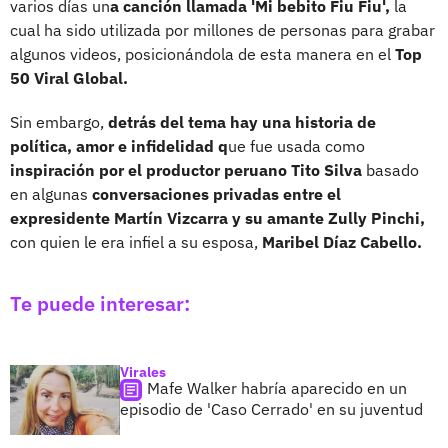
varios días un
a canción llamada 'Mi bebito Fiu Fiu',
la
cual ha sido utilizada por millones de personas para grabar
algunos videos, posicionándola de esta manera en el
Top
50 Viral Global.
Sin embargo,
detrás del tema hay una historia de
política, amor e infidelidad q
ue fue usada como
inspiración por el productor peruano Tito Silva
basado
en algunas
conversaciones privadas entre el
expresidente Martín Vizcarra y su amante Zully Pinchi,
con quien le era infiel a su esposa,
Maribel Díaz Cabello.
Te puede interesar:
Virales
Mafe Walker habría aparecido en un
episodio de 'Caso Cerrado' en su juventud