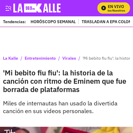
EN VIVO
Mira Todos Nuestros Progr
Tendencias:
HORÓSCOPO SEMANAL
TRASLADAN A EPA COLOM
PUBLICIDAD
/
/
/
La Kalle
Entretenimiento
Virales
'Mi bebito fiu fiu': la his
'Mi bebito fiu fiu': la historia de la
canción con ritmo de Eminem que fue
borrada de plataformas
Miles de internautas han usado la divertida
canción en sus videos personales.