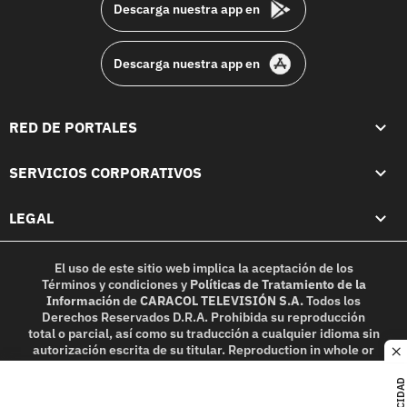
Descarga nuestra app en
Descarga nuestra app en
RED DE PORTALES
SERVICIOS CORPORATIVOS
LEGAL
El uso de este sitio web implica la aceptación de los
Términos y condiciones
y
Políticas de Tratamiento de la
Información
de
CARACOL TELEVISIÓN S.A.
Todos los
Derechos Reservados D.R.A. Prohibida su reproducción
total o parcial, así como su traducción a cualquier idioma sin
autorización escrita de su titular. Reproduction in whole or
c
in part, or translation without written permission is
prohibited. All rights reserved 2025.