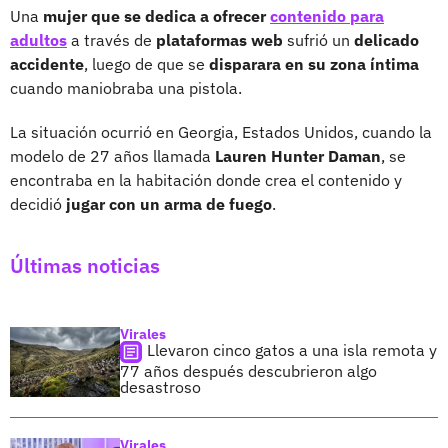
Una
mujer que se dedica a ofrecer
contenido para
adultos
a través de
plataformas web
sufrió un
delicado
accidente
, luego de que se
disparara en su zona íntima
cuando maniobraba una pistola.
La situación ocurrió en Georgia, Estados Unidos, cuando la
modelo de 27 años llamada
Lauren Hunter Daman
, se
encontraba en la habitación donde crea el contenido y
decidió
jugar con un arma de fuego
.
Últimas noticias
Virales
Llevaron cinco gatos a una isla remota y
77 años después descubrieron algo
desastroso
Virales