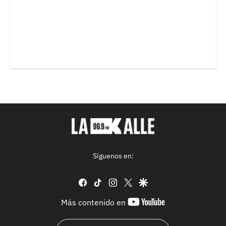
Síguenos en:
facebook
tiktok
instagram
twitter
google
youtube-
Más contenido en
footer