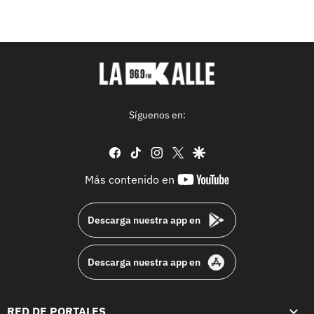
Síguenos en:
facebook
tiktok
instagram
twitter
google
youtube-
Más contenido en
footer
Descarga nuestra app en
Descarga nuestra app en
RED DE PORTALES