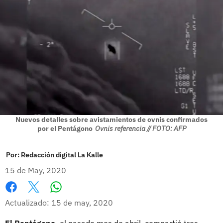
Nuevos detalles sobre avistamientos de ovnis confirmados
por el Pentágono
Ovnis referencia // FOTO: AFP
Por:
Redacción digital La Kalle
15 de May, 2020
Whatsapp
Facebook
X
Actualizado: 15 de may, 2020
El Pentágono,
el pasado mes de abril, compartió tres