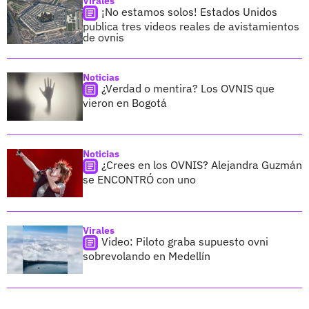
Virales
¡No estamos solos! Estados Unidos
publica tres videos reales de avistamientos
de ovnis
Noticias
¿Verdad o mentira? Los OVNIS que
vieron en Bogotá
Noticias
¿Crees en los OVNIS? Alejandra Guzmán
se ENCONTRÓ con uno
Virales
Video: Piloto graba supuesto ovni
sobrevolando en Medellín