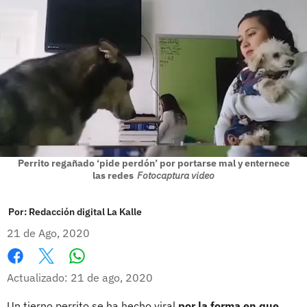
Perrito regañado ‘pide perdón’ por portarse mal y enternece
las redes
Fotocaptura video
Por:
Redacción digital La Kalle
21 de Ago, 2020
Whatsapp
Facebook
X
Actualizado: 21 de ago, 2020
Un tierno perrito se ha hecho viral
por la forma en que