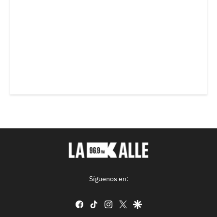
Síguenos en:
facebook
tiktok
instagram
twitter
google