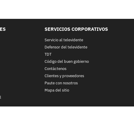
LES
SERVICIOS CORPORATIVOS
Servicio al televidente
Defensor del televidente
TDT
Código del buen gobierno
Contáctenos
Clientes y proveedores
Paute con nosotros
Mapa del sitio
l
nos y condiciones
y
Políticas de Tratamiento de la Información
de
CA