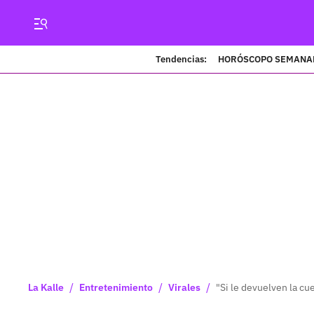
Tendencias:
HORÓSCOPO SEMANA
/
/
/
La Kalle
Entretenimiento
Virales
"Si le devuelven la cue