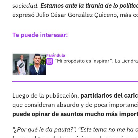
sociedad.
Estamos ante la tiranía de lo polít
expresó Julio César González Quiceno, más c
Te puede interesar:
Farándula
“Mi propósito es inspirar”: La Liend
Luego de la publicación,
partidarios del cari
que consideran absurdo y de poca importanci
puede opinar de asuntos mucho más import
"¿Por qué le da pauta?", "Este tema no me ha d