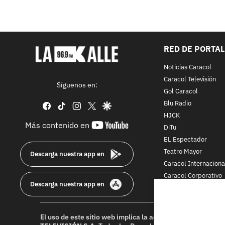
RED DE PORTA
Noticias Caracol
Caracol Televisión
Síguenos en:
Gol Caracol
Blu Radio
facebook
tiktok
instagram
twitter
google
HJCK
youtube-
Más contenido en
DiTu
footer
EL Espectador
Teatro Mayor
Descarga nuestra app en
Caracol Internaciona
Caracol Corporativo
Descarga nuestra app en
Caracol Next
El uso de este sitio web implica la aceptación de los
Térmi