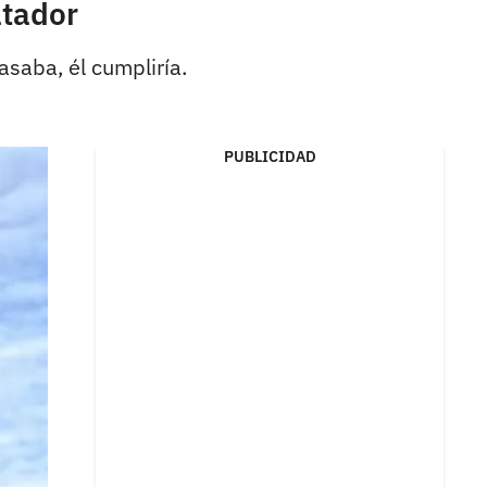
atador
saba, él cumpliría.
PUBLICIDAD