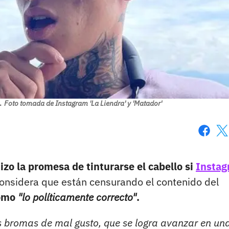
.
Foto tomada de Instagram 'La Liendra' y 'Matador'
Faceboo
X
izo la promesa de tinturarse el cabello si
Insta
considera que están censurando el contenido del
como
"lo políticamente correcto"
.
s bromas de mal gusto, que se logra avanzar en un