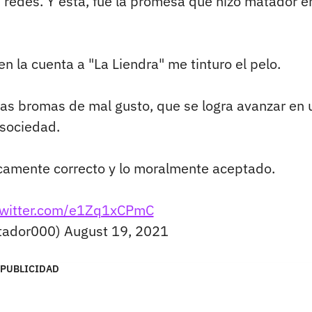
n redes. Y esta, fue la promesa que hizo matador e
n la cuenta a "La Liendra" me tinturo el pelo.
las bromas de mal gusto, que se logra avanzar en 
sociedad.
ticamente correcto y lo moralmente aceptado.
twitter.com/e1Zq1xCPmC
tador000)
August 19, 2021
PUBLICIDAD