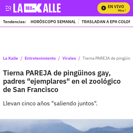
EN VIVO
Mira Todos 
Tendencias:
HORÓSCOPO SEMANAL
TRASLADAN A EPA COLOM
PUBLICIDAD
/
/
/
La Kalle
Entretenimiento
Virales
Tierna PAREJA de pingüinos
Tierna PAREJA de pingüinos gay,
padres "ejemplares" en el zoológico
de San Francisco
Llevan cinco años "saliendo juntos".