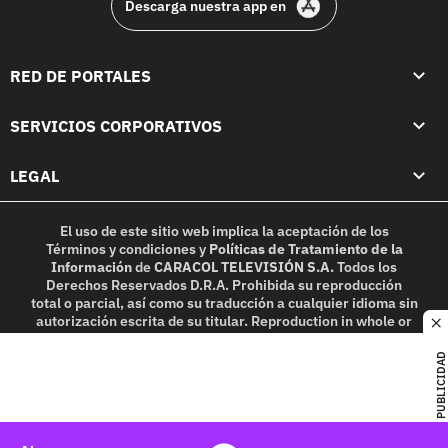
Descarga nuestra app en
RED DE PORTALES
SERVICIOS CORPORATIVOS
LEGAL
El uso de este sitio web implica la aceptación de los
Términos y condiciones
y
Políticas de Tratamiento de la
Información
de
CARACOL TELEVISIÓN S.A.
Todos los
Derechos Reservados D.R.A. Prohibida su reproducción
total o parcial, así como su traducción a cualquier idioma sin
autorización escrita de su titular. Reproduction in whole or
c
in part, or translation without written permission is
prohibited. All rights reserved 2025.
PUBLICIDAD
MIEMBRO DE: