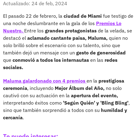
Facebook
X
Actualizado: 24 de feb, 2024
El pasado 22 de febrero, la
ciudad de Miami
fue testigo de
una noche deslumbrante en la gala de los
Premios Lo
Nuestro.
Entre los
grandes protagonistas
de la velada, se
destacó el
aclamado cantante paisa, Maluma,
quien no
solo brilló sobre el escenario con su talento, sino que
también dejó un mensaje con un
gesto de generosidad
que
conmovió a todos los internautas
en las
redes
sociales.
Maluma galardonado con 4 premios
en la
prestigiosa
ceremonia
, incluyendo
Mejor Álbum del Año,
no solo
cautivó con su actuación en la
apertura del evento,
interpretando éxitos como
'Según Quién' y 'Bling Bling'
,
sino que también sorprendió a todos con su
humildad y
cercanía
.
Te puede interesar: