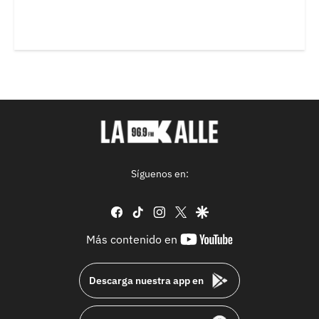
Síguenos en:
facebook
tiktok
instagram
twitter
google
youtube-
Más contenido en
footer
Descarga nuestra app en