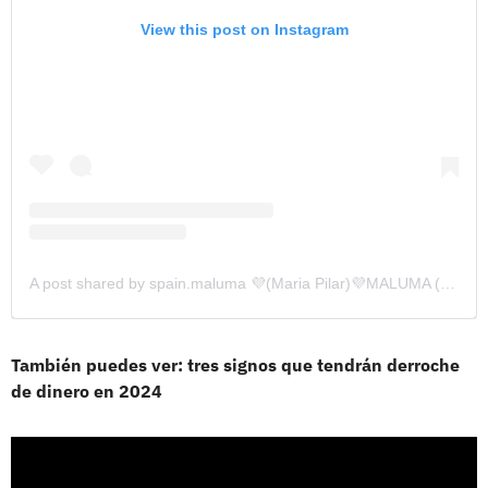
View this post on Instagram
A post shared by spain.maluma 💜(Maria Pilar)💜MALUMA (@spain.m4luma)
También puedes ver: tres signos que tendrán derroche
de dinero en 2024