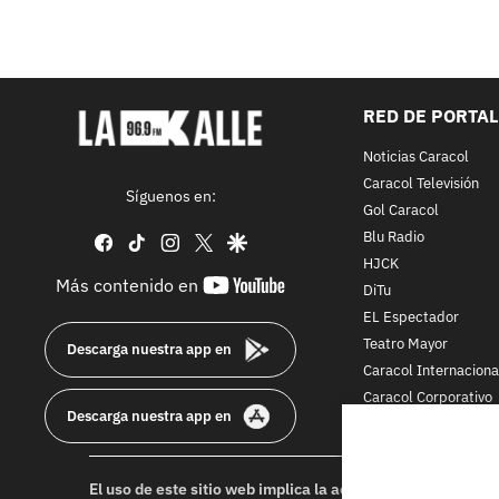
RED DE PORTA
Noticias Caracol
Caracol Televisión
Síguenos en:
Gol Caracol
Blu Radio
facebook
tiktok
instagram
twitter
google
HJCK
youtube-
Más contenido en
DiTu
footer
EL Espectador
Teatro Mayor
Descarga nuestra app en
Caracol Internaciona
Caracol Corporativo
Descarga nuestra app en
Caracol Next
El uso de este sitio web implica la aceptación de los
Térmi