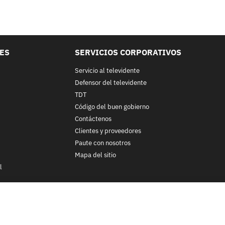
LES
SERVICIOS CORPORATIVOS
Servicio al televidente
Defensor del televidente
TDT
Código del buen gobierno
Contáctenos
Clientes y proveedores
Paute con nosotros
Mapa del sitio
l
nos y condiciones
y
Políticas de Tratamiento de la Información
de
CA