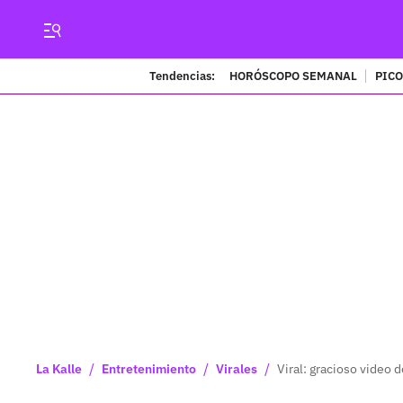
Tendencias:
HORÓSCOPO SEMANAL
PICO
/
/
/
La Kalle
Entretenimiento
Virales
Viral: gracioso video 