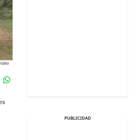
video
Whatsapp
k
es
PUBLICIDAD