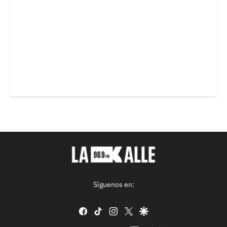
Síguenos en:
facebook
tiktok
instagram
twitter
google