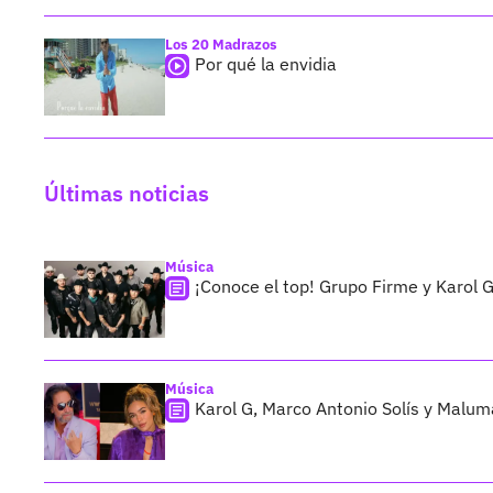
Los 20 Madrazos
Por qué la envidia
Últimas noticias
Música
¡Conoce el top! Grupo Firme y Karol G
Música
Karol G, Marco Antonio Solís y Maluma