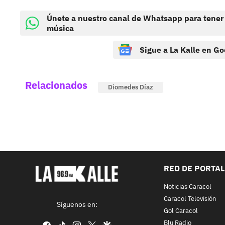
Únete a nuestro canal de Whatsapp para tener
música
Sigue a La Kalle en Go
Relacionados
Diomedes Díaz
RED DE PORTA
Noticias Caracol
Caracol Televisión
Síguenos en:
Gol Caracol
Blu Radio
facebook
tiktok
instagram
twitter
google