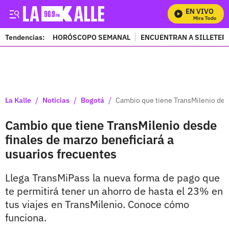
EN VIVO
Mira Todos Nues
Tendencias:
HORÓSCOPO SEMANAL
ENCUENTRAN A SILLETER
PUBLICIDAD
/
/
/
La Kalle
Noticias
Bogotá
Cambio que tiene TransMilenio desd
Cambio que tiene TransMilenio desde
finales de marzo beneficiará a
usuarios frecuentes
Llega TransMiPass la nueva forma de pago que
te permitirá tener un ahorro de hasta el 23% en
tus viajes en TransMilenio. Conoce cómo
funciona.