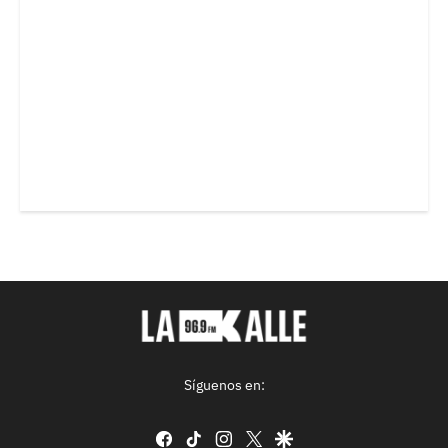
Síguenos en:
facebook
tiktok
instagram
twitter
google