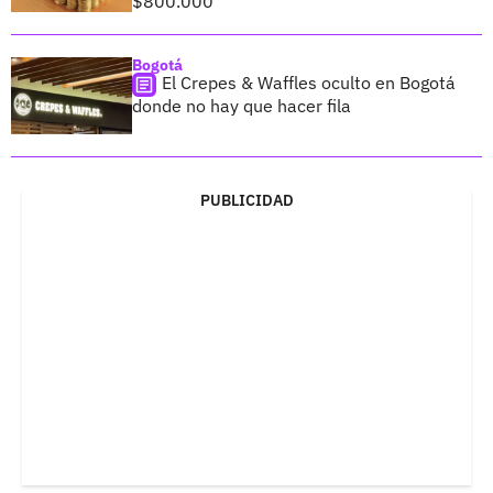
$800.000
Bogotá
El Crepes & Waffles oculto en Bogotá
donde no hay que hacer fila
PUBLICIDAD