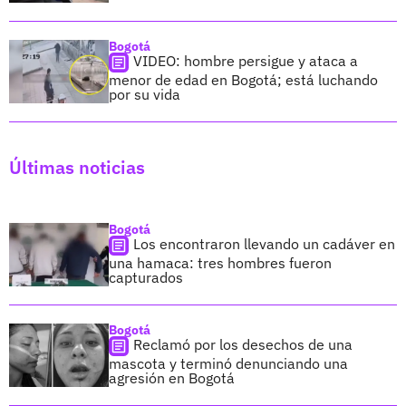
Bogotá
VIDEO: hombre persigue y ataca a
menor de edad en Bogotá; está luchando
por su vida
Últimas noticias
Bogotá
Los encontraron llevando un cadáver en
una hamaca: tres hombres fueron
capturados
Bogotá
Reclamó por los desechos de una
mascota y terminó denunciando una
agresión en Bogotá