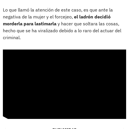
Lo que llamó la atención de este caso, es que ante la
negativa de la mujer y el forcejeo,
el ladrón decidió
morderla para lastimarla
y hacer que soltara las cosas,
hecho que se ha viralizado debido a lo raro del actuar del
criminal.