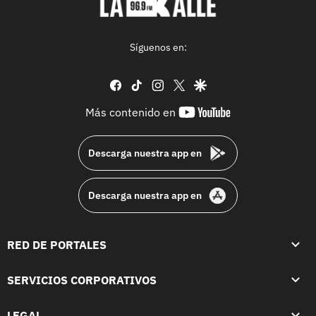
Síguenos en:
facebook
tiktok
instagram
twitter
google
youtube-
Más contenido en
footer
Descarga nuestra app en
Descarga nuestra app en
RED DE PORTALES
SERVICIOS CORPORATIVOS
LEGAL