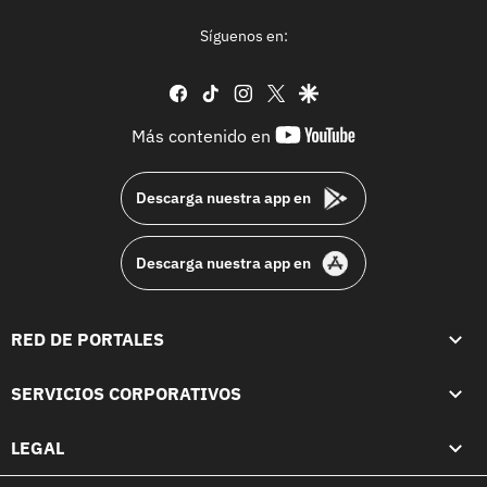
Síguenos en:
facebook
tiktok
instagram
twitter
google
youtube-
Más contenido en
footer
Descarga nuestra app en
Descarga nuestra app en
RED DE PORTALES
SERVICIOS CORPORATIVOS
LEGAL