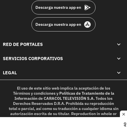
Descarga nuestra app en
Descarga nuestra app en
RED DE PORTALES
SERVICIOS CORPORATIVOS
LEGAL
El uso de este sitio web implica la aceptación de los
Términos y condiciones
y
Políticas de Tratamiento de la
Información
de
CARACOL TELEVISIÓN S.A.
Todos los
Derechos Reservados D.R.A. Prohibida su reproducción
total o parcial, así como su traducción a cualquier idioma sin
autorización escrita de su titular. Reproduction in whole or
c
in part, or translation without written permission is
prohibited. All rights reserved 2025.