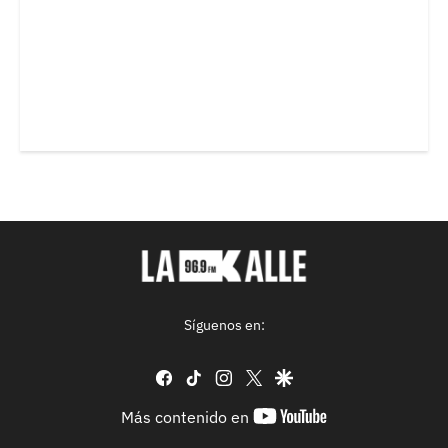
Síguenos en:
facebook
tiktok
instagram
twitter
google
youtube-
Más contenido en
footer