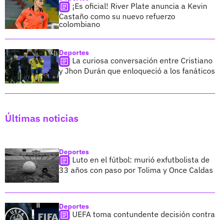
¡Es oficial! River Plate anuncia a Kevin
Castaño como su nuevo refuerzo
colombiano
Deportes
La curiosa conversación entre Cristiano
y Jhon Durán que enloqueció a los fanáticos
Últimas noticias
Deportes
Luto en el fútbol: murió exfutbolista de
33 años con paso por Tolima y Once Caldas
Deportes
UEFA toma contundente decisión contra