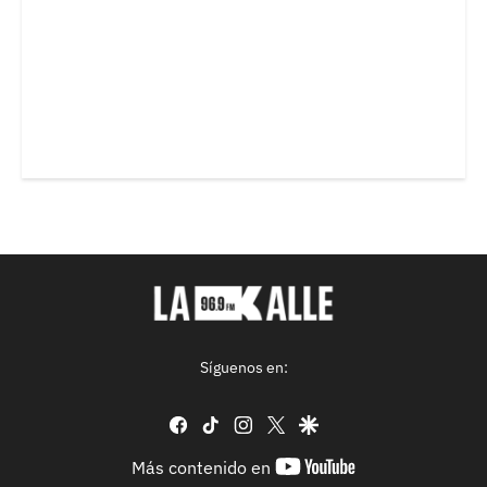
Síguenos en:
facebook
tiktok
instagram
twitter
google
youtube-
Más contenido en
footer