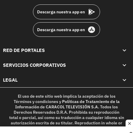
Descarga nuestra app en
Descarga nuestra app en
RED DE PORTALES
SERVICIOS CORPORATIVOS
LEGAL
El uso de este sitio web implica la aceptación de los
Términos y condiciones
y
Políticas de Tratamiento de la
Información
de
CARACOL TELEVISIÓN S.A.
Todos los
Derechos Reservados D.R.A. Prohibida su reproducción
total o parcial, así como su traducción a cualquier idioma sin
autorización escrita de su titular. Reproduction in whole or
c
in part, or translation without written permission is