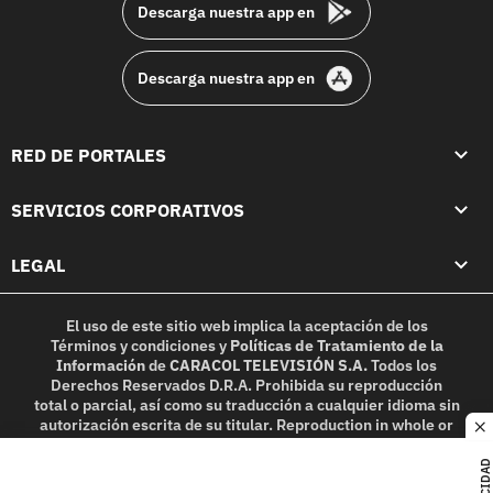
Descarga nuestra app en
Descarga nuestra app en
RED DE PORTALES
SERVICIOS CORPORATIVOS
LEGAL
El uso de este sitio web implica la aceptación de los
Términos y condiciones
y
Políticas de Tratamiento de la
Información
de
CARACOL TELEVISIÓN S.A.
Todos los
Derechos Reservados D.R.A. Prohibida su reproducción
total o parcial, así como su traducción a cualquier idioma sin
autorización escrita de su titular. Reproduction in whole or
c
in part, or translation without written permission is
prohibited. All rights reserved 2025.