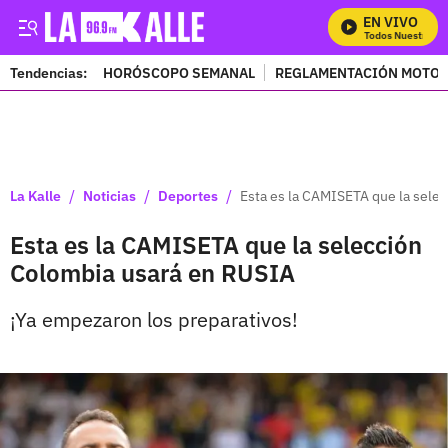
EN VIVO
Mira Todos Nuestros Pr
Tendencias:
HORÓSCOPO SEMANAL
REGLAMENTACIÓN MOTOS
PUBLICIDAD
/
/
/
La Kalle
Noticias
Deportes
Esta es la CAMISETA que la sele
Esta es la CAMISETA que la selección
Colombia usará en RUSIA
¡Ya empezaron los preparativos!