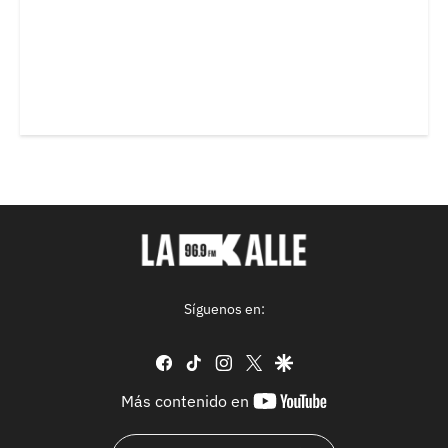
Síguenos en:
facebook
tiktok
instagram
twitter
google
youtube-
Más contenido en
footer