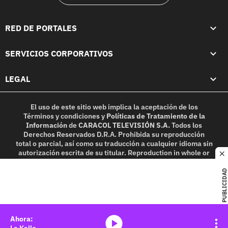
RED DE PORTALES
SERVICIOS CORPORATIVOS
LEGAL
El uso de este sitio web implica la aceptación de los
Términos y condiciones
y
Políticas de Tratamiento de la
Información
de
CARACOL TELEVISIÓN S.A.
Todos los
Derechos Reservados D.R.A. Prohibida su reproducción
total o parcial, así como su traducción a cualquier idioma sin
autorización escrita de su titular. Reproduction in whole or
c
in part, or translation without written permission is
prohibited. All rights reserved 2025.
PUBLICIDAD
MIEMBRO DE:
media-icon
La Kalle