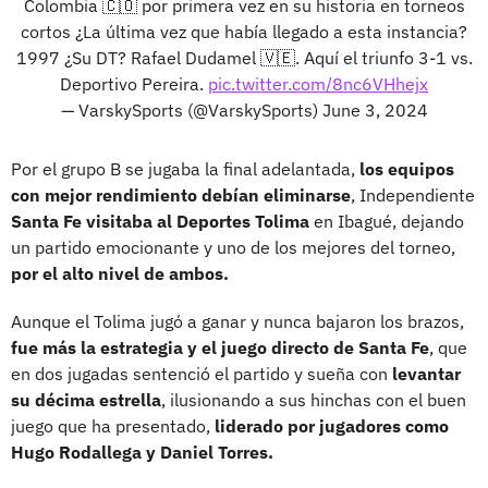
Colombia 🇨🇴 por primera vez en su historia en torneos
cortos ¿La última vez que había llegado a esta instancia?
1997 ¿Su DT? Rafael Dudamel 🇻🇪. Aquí el triunfo 3-1 vs.
Deportivo Pereira.
pic.twitter.com/8nc6VHhejx
— VarskySports (@VarskySports)
June 3, 2024
Por el grupo B se jugaba la final adelantada,
los equipos
con mejor rendimiento debían eliminarse
, Independiente
Santa Fe visitaba al Deportes Tolima
en Ibagué, dejando
un partido emocionante y uno de los mejores del torneo,
por el alto nivel de ambos.
Aunque el Tolima jugó a ganar y nunca bajaron los brazos,
fue más la estrategia y el juego directo de Santa Fe
, que
en dos jugadas sentenció el partido y sueña con
levantar
su décima estrella
, ilusionando a sus hinchas con el buen
juego que ha presentado,
liderado por jugadores como
Hugo Rodallega y Daniel Torres.