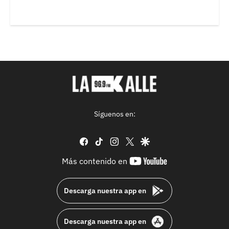
Síguenos en:
facebook
tiktok
instagram
twitter
google
youtube-
Más contenido en
footer
Descarga nuestra app en
Descarga nuestra app en