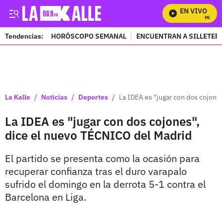
EN VIVO
Mira To
Tendencias:
HORÓSCOPO SEMANAL
ENCUENTRAN A SILLETER
PUBLICIDAD
/
/
/
La Kalle
Noticias
Deportes
La IDEA es "jugar con dos cojone
La IDEA es "jugar con dos cojones",
dice el nuevo TÉCNICO del Madrid
El partido se presenta como la ocasión para
recuperar confianza tras el duro varapalo
sufrido el domingo en la derrota 5-1 contra el
Barcelona en Liga.