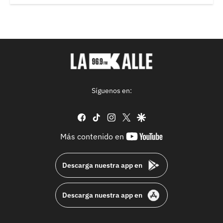
Síguenos en:
facebook
tiktok
instagram
twitter
google
youtube-
Más contenido en
footer
Descarga nuestra app en
Descarga nuestra app en