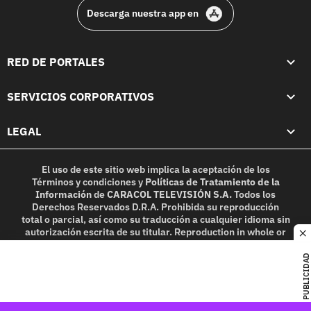
Descarga nuestra app en
RED DE PORTALES
SERVICIOS CORPORATIVOS
LEGAL
El uso de este sitio web implica la aceptación de los
Términos y condiciones
y
Políticas de Tratamiento de la
Información
de
CARACOL TELEVISIÓN S.A.
Todos los
Derechos Reservados D.R.A. Prohibida su reproducción
total o parcial, así como su traducción a cualquier idioma sin
autorización escrita de su titular. Reproduction in whole or
c
in part, or translation without written permission is
prohibited. All rights reserved 2025.
PUBLICIDAD
MIEMBRO DE: