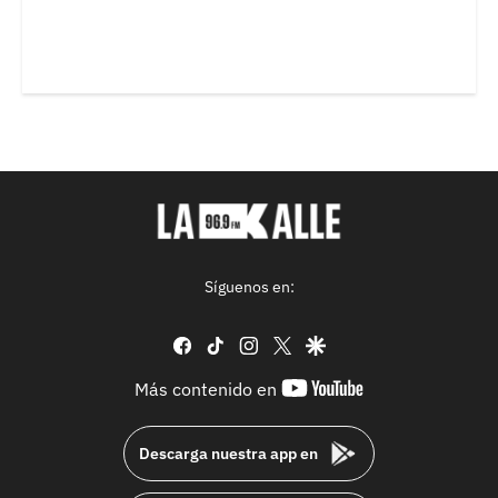
Síguenos en:
facebook
tiktok
instagram
twitter
google
youtube-
Más contenido en
footer
Descarga nuestra app en