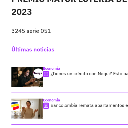
2023
3245 serie 051
Últimas noticias
Economía
¿Tienes un crédito con Nequi? Esto p
Economía
Bancolombia remata apartamentos en