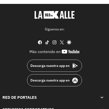
Síguenos en:
facebook
tiktok
instagram
twitter
google
youtube-
Más contenido en
footer
Descarga nuestra app en
Descarga nuestra app en
RED DE PORTALES