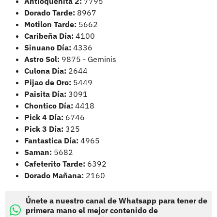
Antioqueñita 2:
7795
Dorado Tarde:
8967
Motilon Tarde:
5662
Caribeña Día:
4100
Sinuano Día:
4336
Astro Sol:
9875 - Geminis
Culona Día:
2644
Pijao de Oro:
5449
Paisita Día:
3091
Chontico Día:
4418
Pick 4 Día:
6746
Pick 3 Día:
325
Fantastica Día:
4965
Saman:
5682
Cafeterito Tarde:
6392
Dorado Mañana:
2160
Únete a nuestro canal de Whatsapp para tener de
primera mano el mejor contenido de