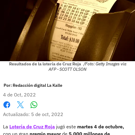
Resultados de la lotería de Cruz Roja
/Foto: Getty Images via
AFP - SCOTT OLSON
Por:
Redacción digital La Kalle
4 de Oct, 2022
Whatsapp
Facebook
X
Actualizado: 5 de oct, 2022
La
Lotería de Cruz Roja
jugó este
martes 4 de octubre,
con un gran
premio mayor
de
5.000 millones de