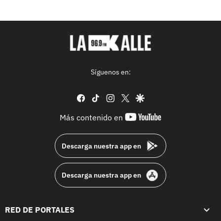
Síguenos en:
facebook
tiktok
instagram
twitter
google
youtube-
Más contenido en
footer
Descarga nuestra app en
Descarga nuestra app en
RED DE PORTALES