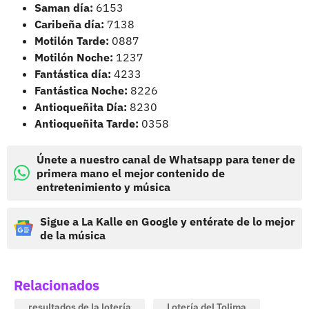
Saman día:
6153
Caribeña día:
7138
Motilón Tarde:
0887
Motilón Noche:
1237
Fantástica día:
4233
Fantástica Noche:
8226
Antioqueñita Día:
8230
Antioqueñita Tarde:
0358
Únete a nuestro canal de Whatsapp para tener de
primera mano el mejor contenido de
entretenimiento y música
Sigue a La Kalle en Google y entérate de lo mejor
de la música
Relacionados
resultados de la lotería
Lotería del Tolima