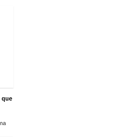
o que
rma