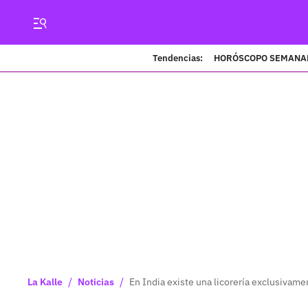
Tendencias:
HORÓSCOPO SEMANA
/
/
La Kalle
Noticias
En India existe una licorería exclusivam