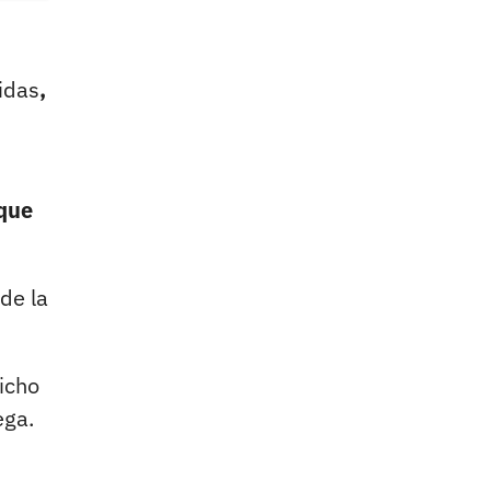
idas
,
 que
de la
icho
ega.