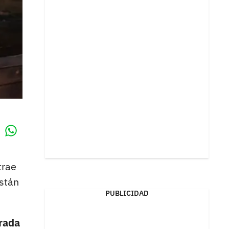
Whatsapp
k
trae
stán
PUBLICIDAD
urada