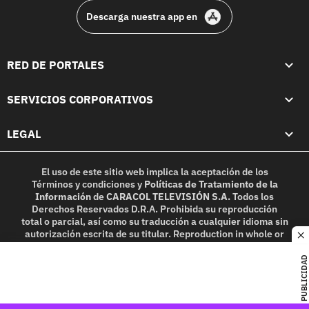
Descarga nuestra app en
RED DE PORTALES
SERVICIOS CORPORATIVOS
LEGAL
El uso de este sitio web implica la aceptación de los
Términos y condiciones
y
Políticas de Tratamiento de la
Información
de
CARACOL TELEVISIÓN S.A.
Todos los
Derechos Reservados D.R.A. Prohibida su reproducción
total o parcial, así como su traducción a cualquier idioma sin
autorización escrita de su titular. Reproduction in whole or
c
in part, or translation without written permission is
prohibited. All rights reserved 2025.
PUBLICIDAD
MIEMBRO DE: