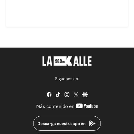
Síguenos en:
facebook
tiktok
instagram
twitter
google
youtube-
Más contenido en
footer
Descarga nuestra app en