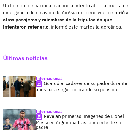
Un hombre de nacionalidad india intentó abrir la puerta de
emergencia de un avión de AirAsia en pleno vuelo e
hirió a
otros pasajeros y miembros de la tripulación que
intentaron retenerlo
, informó este martes la aerolínea.
Últimas noticias
Internacional
Guardó el cadáver de su padre durante
años para seguir cobrando su pensión
Internacional
Revelan primeras imagenes de Lionel
Messi en Argentina tras la muerte de su
padre