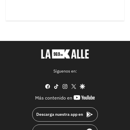
Síguenos en:
facebook
tiktok
instagram
twitter
google
youtube-
Más contenido en
footer
Descarga nuestra app en