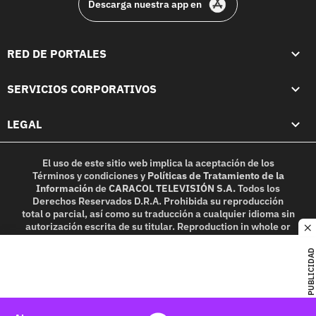
Descarga nuestra app en
RED DE PORTALES
SERVICIOS CORPORATIVOS
LEGAL
El uso de este sitio web implica la aceptación de los
Términos y condiciones
y
Políticas de Tratamiento de la
Información
de
CARACOL TELEVISIÓN S.A.
Todos los
Derechos Reservados D.R.A. Prohibida su reproducción
total o parcial, así como su traducción a cualquier idioma sin
autorización escrita de su titular. Reproduction in whole or
c
in part, or translation without written permission is
prohibited. All rights reserved 2025.
PUBLICIDAD
MIEMBRO DE: