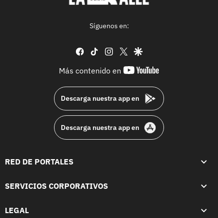
Síguenos en:
facebook
tiktok
instagram
twitter
google
youtube-
Más contenido en
footer
Descarga nuestra app en
Descarga nuestra app en
RED DE PORTALES
SERVICIOS CORPORATIVOS
LEGAL