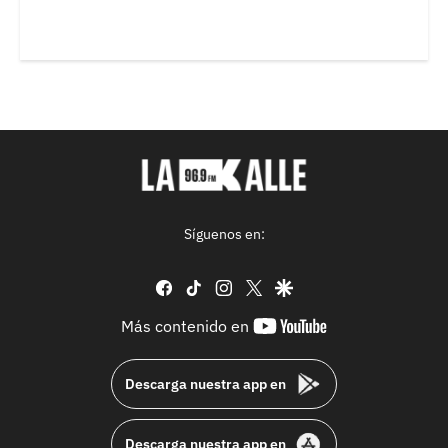
Síguenos en:
facebook
tiktok
instagram
twitter
google
youtube-
Más contenido en
footer
Descarga nuestra app en
Descarga nuestra app en