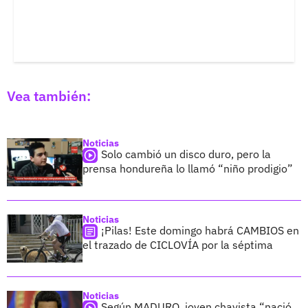
Vea también:
Noticias
Solo cambió un disco duro, pero la
prensa hondureña lo llamó “niño prodigio”
Noticias
¡Pilas! Este domingo habrá CAMBIOS en
el trazado de CICLOVÍA por la séptima
Noticias
Según MADURO, joven chavista “nació