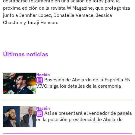
destaparse totalmente en una sesión de fotos para la
próxima edición de la revista W Magazine, que protagoniza
junto a Jennfier Lopez, Donatella Versace, Jessica
Chastain y Taraji Henson.
Últimas noticias
Nación
Posesión de Abelardo de la Espriella EN
VIVO: siga los detalles de la ceremonia
Nación
Así se presentará el vendedor de panela
en la posesión presidencial de Abelardo