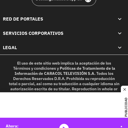
RED DE PORTALES
SERVICIOS CORPORATIVOS
LEGAL
El uso de este sitio web implica la aceptación de los
Términos y condiciones
y
Políticas de Tratamiento de la
Información
de
CARACOL TELEVISIÓN S.A.
Todos los
Derechos Reservados D.R.A. Prohibida su reproducción
total o parcial, así como su traducción a cualquier idioma sin
autorización escrita de su titular. Reproduction in whole or
c
in part, or translation without written permission is
prohibited. All rights reserved 2025.
PUBLICIDAD
MIEMBRO DE: