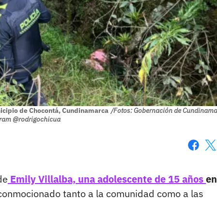
nicipio de Chocontá, Cundinamarca
/Fotos: Gobernación de Cundinama
gram @rodrigochicua
Faceboo
X
de
Emily Villalba, una adolescente de 15 años
en
onmocionado tanto a la comunidad como a las