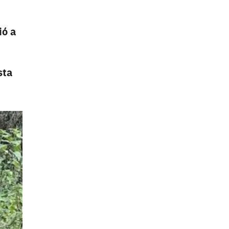
ió a
sta