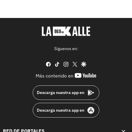
Síguenos en:
facebook
tiktok
instagram
twitter
google
youtube-
Más contenido en
footer
Descarga nuestra app en
Descarga nuestra app en
RED DE PORTALES