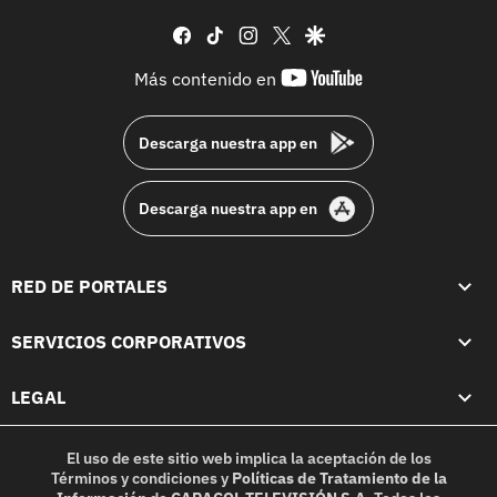
facebook
tiktok
instagram
twitter
google
youtube-
Más contenido en
footer
Descarga nuestra app en
Descarga nuestra app en
RED DE PORTALES
SERVICIOS CORPORATIVOS
LEGAL
El uso de este sitio web implica la aceptación de los
Términos y condiciones
y
Políticas de Tratamiento de la