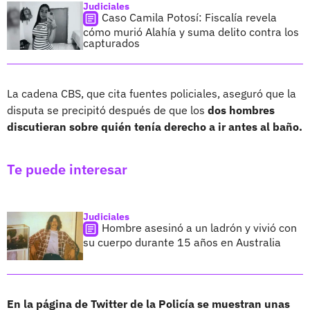
Judiciales
Caso Camila Potosí: Fiscalía revela
cómo murió Alahía y suma delito contra los
capturados
La cadena CBS, que cita fuentes policiales, aseguró que la
disputa se precipitó después de que los
dos hombres
discutieran sobre quién tenía derecho a ir antes al baño.
Te puede interesar
Judiciales
Hombre asesinó a un ladrón y vivió con
su cuerpo durante 15 años en Australia
En la página de Twitter de la Policía se muestran unas