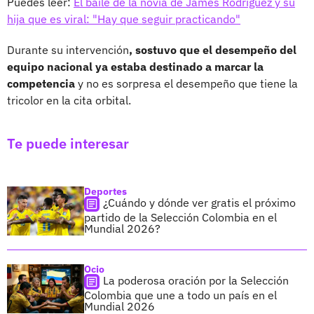
Puedes leer:
El baile de la novia de James Rodríguez y su
hija que es viral: "Hay que seguir practicando"
Durante su intervención
, sostuvo que el desempeño del
equipo nacional ya estaba destinado a marcar la
competencia
y no es sorpresa el desempeño que tiene la
tricolor en la cita orbital.
Te puede interesar
Deportes
¿Cuándo y dónde ver gratis el próximo
partido de la Selección Colombia en el
Mundial 2026?
Ocio
La poderosa oración por la Selección
Colombia que une a todo un país en el
Mundial 2026