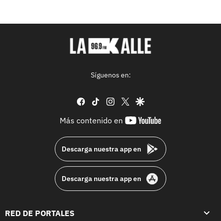
Síguenos en:
facebook
tiktok
instagram
twitter
google
youtube-
Más contenido en
footer
Descarga nuestra app en
Descarga nuestra app en
RED DE PORTALES