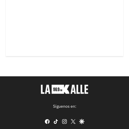
Síguenos en:
facebook
tiktok
instagram
twitter
google