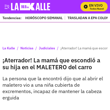
EN VIVO
Mira Todos Nuestros P
Tendencias:
HORÓSCOPO SEMANAL
TRASLADAN A EPA COLOM
PUBLICIDAD
/
/
/
La Kalle
Noticias
Judiciales
¡Aterrador! La mamá que escondi
¡Aterrador! La mamá que escondió a
su hija en el MALETERO del carro
La persona que la encontró dijo que al abrir el
maletero vio a una niña cubierta de
excrementos, incapaz de mantener la cabeza
erguida