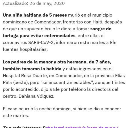
Facebook
X
Actualizado: 26 de may, 2020
Una niña haitiana de 5 meses
murió en el municipio
dominicano de Comendador, fronterizo con Haití, después
de que un supuesto brujo le diera a tomar
sangre de
tortuga para evitar enfermedades
, entre ellas el
coronavirus SARS-CoV-2, informaron este martes a Efe
fuentes hospitalarias.
Los padres de la menor y otra hermana, de 7 años,
también tomaron la bebida
y están ingresados en el
Hospital Rosa Duarte, en Comendador, en la provincia Elías
Piña (oeste), pero "se encuentran estables", aunque tristes
por lo acontecido, dijo a Efe por teléfono la directora del
centro, Dahiana Vólquez.
El caso ocurrió la noche domingo, si bien se dio a conocer
este martes.
Te puede interesar: B
ebe logró sobrevivir luego de que su