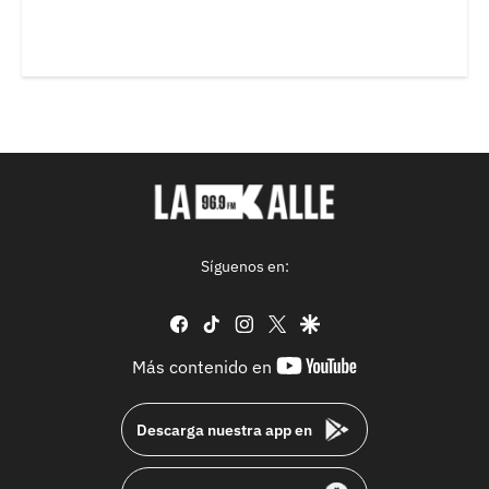
Síguenos en:
facebook
tiktok
instagram
twitter
google
youtube-
Más contenido en
footer
Descarga nuestra app en