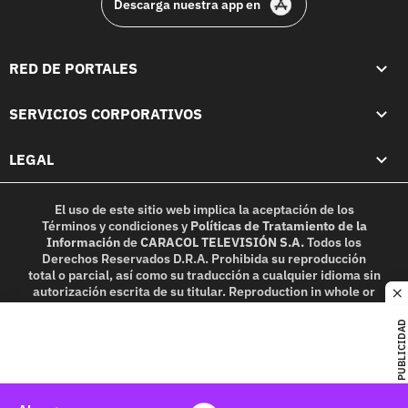
Descarga nuestra app en
RED DE PORTALES
SERVICIOS CORPORATIVOS
LEGAL
El uso de este sitio web implica la aceptación de los
Términos y condiciones
y
Políticas de Tratamiento de la
Información
de
CARACOL TELEVISIÓN S.A.
Todos los
Derechos Reservados D.R.A. Prohibida su reproducción
total o parcial, así como su traducción a cualquier idioma sin
autorización escrita de su titular. Reproduction in whole or
c
in part, or translation without written permission is
prohibited. All rights reserved 2025.
PUBLICIDAD
MIEMBRO DE: