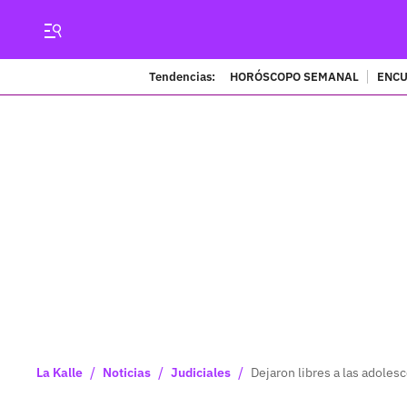
Tendencias:
HORÓSCOPO SEMANAL
ENCU
/
/
/
La Kalle
Noticias
Judiciales
Dejaron libres a las adoles