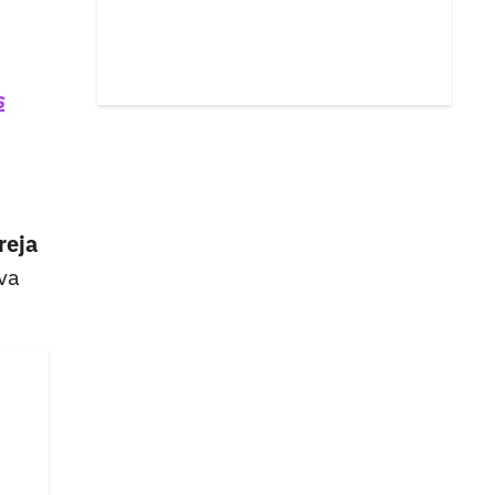
s
reja
va