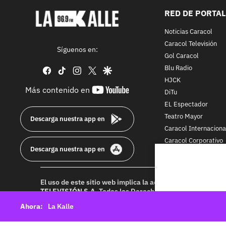
RED DE PORTA
Noticias Caracol
Caracol Televisión
Síguenos en:
Gol Caracol
Blu Radio
facebook
tiktok
instagram
twitter
google
HJCK
youtube-
Más contenido en
DiTu
footer
EL Espectador
Teatro Mayor
Descarga nuestra app en
Caracol Internaciona
Caracol Corporativo
Descarga nuestra app en
Caracol Next
El uso de este sitio web implica la aceptación de los
Térmi
TELEVISIÓN S.A.
Todos los Derechos Reservados D.R.A. Pr
idioma sin autorización escrita de su titular. Reproduction
La Kalle
rights reserved 2025.