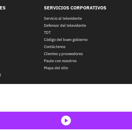
LES
SERVICIOS CORPORATIVOS
Servicio al televidente
Defensor del televidente
TDT
Código del buen gobierno
Contáctenos
Clientes y proveedores
Paute con nosotros
Mapa del sitio
l
nos y condiciones
y
Políticas de Tratamiento de la Información
de
CA
ohibida su reproducción total o parcial, así como su traducción a cu
 in whole or in part, or translation without written permission is prohib
media-icon