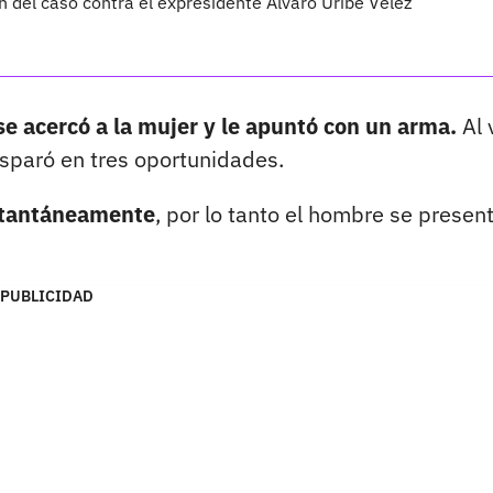
ón del caso contra el expresidente Álvaro Uribe Vélez
se acercó a la mujer y le apuntó con un arma.
Al 
isparó en tres oportunidades.
nstantáneamente
, por lo tanto el hombre se presen
PUBLICIDAD