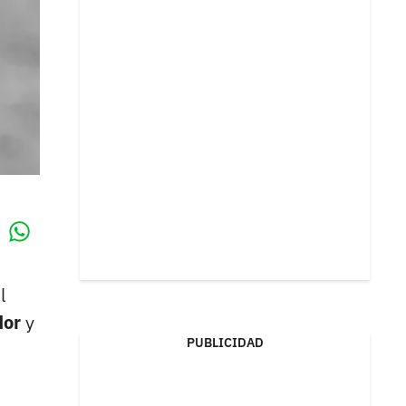
Whatsapp
k
l
dor
y
PUBLICIDAD