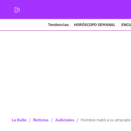
Tendencias:
HORÓSCOPO SEMANAL
ENCU
/
/
/
La Kalle
Noticias
Judiciales
Hombre mató a su atracador