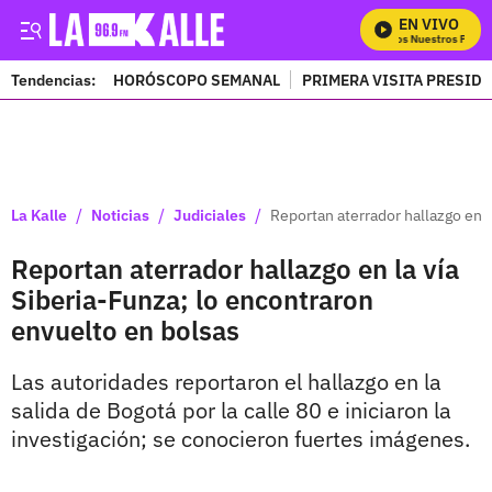
EN VIVO
Mira Todos Nuestros Progra
Tendencias:
HORÓSCOPO SEMANAL
PRIMERA VISITA PRESID
PUBLICIDAD
/
/
/
La Kalle
Noticias
Judiciales
Reportan aterrador hallazgo en l
Reportan aterrador hallazgo en la vía
Siberia-Funza; lo encontraron
envuelto en bolsas
Las autoridades reportaron el hallazgo en la
salida de Bogotá por la calle 80 e iniciaron la
investigación; se conocieron fuertes imágenes.