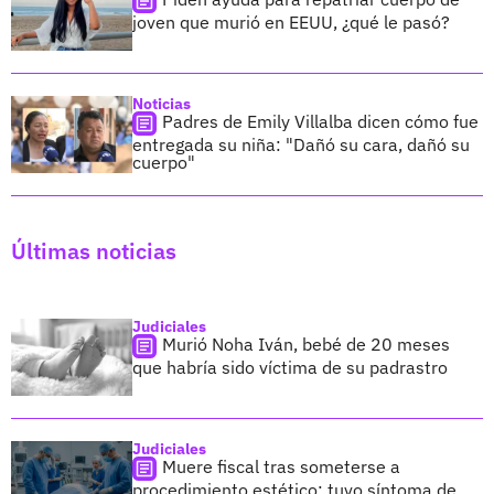
joven que murió en EEUU, ¿qué le pasó?
Noticias
Padres de Emily Villalba dicen cómo fue
entregada su niña: "Dañó su cara, dañó su
cuerpo"
Últimas noticias
Judiciales
Murió Noha Iván, bebé de 20 meses
que habría sido víctima de su padrastro
Judiciales
Muere fiscal tras someterse a
procedimiento estético; tuvo síntoma de