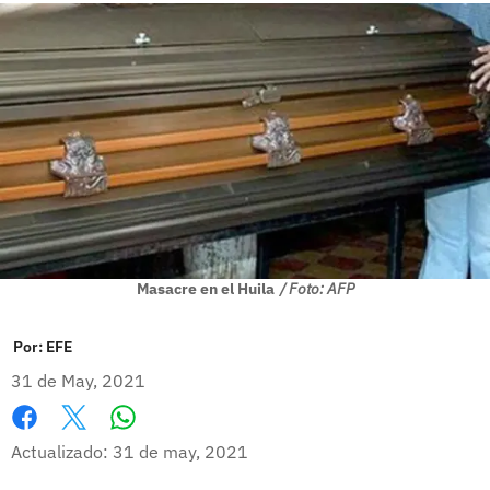
Masacre en el Huila
/ Foto: AFP
Por:
EFE
31 de May, 2021
Whatsapp
Facebook
X
Actualizado: 31 de may, 2021