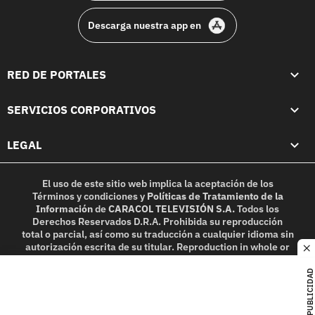
Descarga nuestra app en
RED DE PORTALES
SERVICIOS CORPORATIVOS
LEGAL
El uso de este sitio web implica la aceptación de los
Términos y condiciones
y
Políticas de Tratamiento de la
Información
de
CARACOL TELEVISIÓN S.A.
Todos los
Derechos Reservados D.R.A. Prohibida su reproducción
total o parcial, así como su traducción a cualquier idioma sin
autorización escrita de su titular. Reproduction in whole or
c
in part, or translation without written permission is
prohibited. All rights reserved 2025.
PUBLICIDAD
MIEMBRO DE: