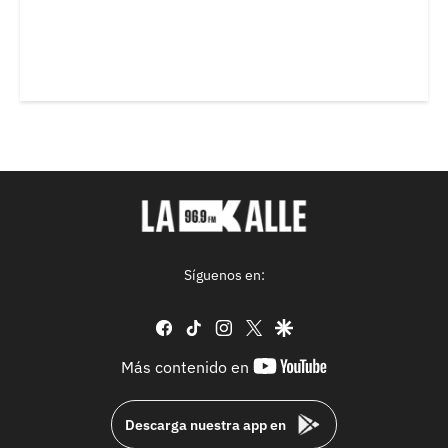
Síguenos en:
facebook
tiktok
instagram
twitter
google
youtube-
Más contenido en
footer
Descarga nuestra app en